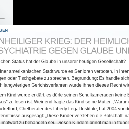
GEN
NHEILIGER KRIEG: DER HEIMLI
SYCHIATRIE GEGEN GLAUBE UN
chen Status hat der Glaube in unserer heutigen Gesellschaft
einer amerikanischen Stadt wurde es Senioren verboten, in i
gen oder Tischgebete zu sprechen. Begründung: Es handle sich u
h langwierigen Gerichtsverfahren wurde ihnen dieses Recht w
em Kind wurde erklärt, es dürfe seinen Schulkameraden keine B
sus“ zu lesen ist. Weinend fragte das Kind seine Mutter: „Warum
ckelford, Chefberater des Liberty Legal Institute, hat 2004 vor
enntnisse ausgesagt: „Diese Kinder verstehen die Botschaft, nä
impfwort zu behandeln sei. Diesen Kindern bringt man in frühen 