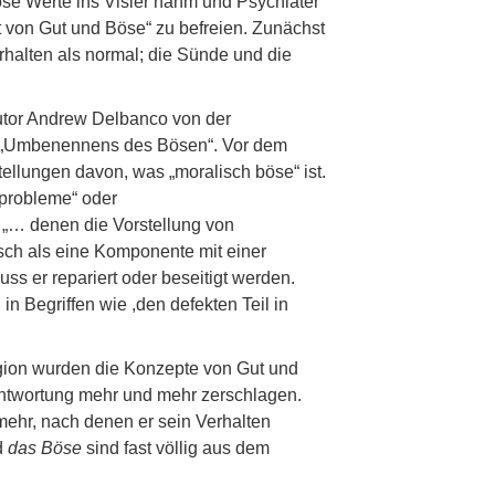
öse Werte ins Visier nahm und Psychiater
 von Gut und Böse“ zu befreien. Zunächst
erhalten als normal; die Sünde und die
Autor Andrew Delbanco von der
 „Umbenennens des Bösen“. Vor dem
tellungen davon, was „moralisch böse“ ist.
probleme“ oder
e „… denen die Vorstellung von
ch als eine Komponente mit einer
muss er repariert oder beseitigt werden.
n Begriffen wie ,den defekten Teil in
igion wurden die Konzepte von Gut und
antwortung mehr und mehr zerschlagen.
ehr, nach denen er sein Verhalten
d
das Böse
sind fast völlig aus dem