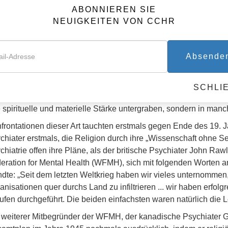
. Sie ist schmutzig, sie ist schlecht.‘“
ABONNIEREN SIE
März 2004 erließ das französische Parlament ein Gesetz, das es 
NEUIGKEITEN VON CCHR
ulen religiöse Symbole zu tragen. Dies betrifft Kopftücher und
uze und die jüdische „Kippah“ (Käppchen).
Absende
 Angriffe auf religiöse Überzeugungen sind derzeit hochaktuell 
bst. Neu sind allerdings die sich häufenden Berichte über sexue
 zurzeit international für Schlagzeilen sorgen. Flankiert werde
SCHLI
 betroffenen Kirchen, die auch gewonnen werden. Kirchen werden 
e spirituelle und materielle Stärke untergraben, sondern in man
frontationen dieser Art tauchten erstmals gegen Ende des 19. 
chiater erstmals, die Religion durch ihre „Wissenschaft ohne Se
chiatrie offen ihre Pläne, als der britische Psychiater John Ra
eration for Mental Health (WFMH), sich mit folgenden Worten a
dte: „Seit dem letzten Weltkrieg haben wir vieles unternommen
anisationen quer durchs Land zu infiltrieren ... wir haben erfol
ufen durchgeführt. Die beiden einfachsten waren natürlich die 
 weiterer Mitbegründer der WFMH, der kanadische Psychiater G.