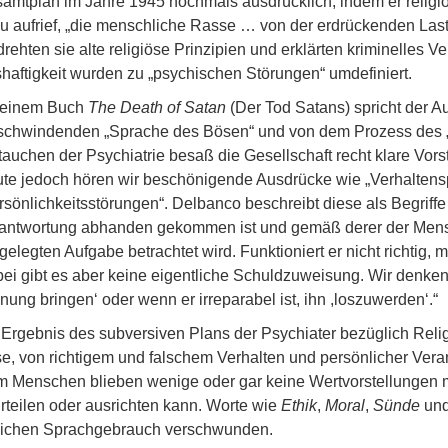
amtplan im Jahre 1945 nochmals ausdrücklich, indem er religi
u aufrief, „die menschliche Rasse … von der erdrückenden Last
drehten sie alte religiöse Prinzipien und erklärten kriminelles V
haftigkeit wurden zu „psychischen Störungen“ umdefiniert.
seinem Buch
The Death of Satan
(Der Tod Satans) spricht der 
schwindenden „Sprache des Bösen“ und von dem Prozess des
tauchen der Psychiatrie besaß die Gesellschaft recht klare Vors
te jedoch hören wir beschönigende Ausdrücke wie „Verhaltens
rsönlichkeitsstörungen“. Delbanco beschreibt diese als Begriff
antwortung abhanden gekommen ist und gemäß derer der Mens
tgelegten Aufgabe betrachtet wird. Funktioniert er nicht richtig, 
ei gibt es aber keine eigentliche Schuldzuweisung. Wir denken i
nung bringen‘ oder wenn er irreparabel ist, ihn ,loszuwerden‘.“
 Ergebnis des subversiven Plans der Psychiater bezüglich Rel
e, von richtigem und falschem Verhalten und persönlicher Ver
 Menschen blieben wenige oder gar keine Wertvorstellungen m
rteilen oder ausrichten kann. Worte wie
Ethik
,
Moral
,
Sünde
un
lichen Sprachgebrauch verschwunden.