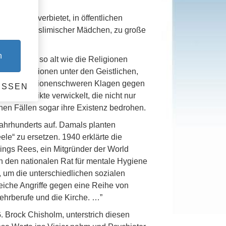
Schülern verbietet, in öffentlichen
 Schleier muslimischer Mädchen, zu große
n
– und doch so alt wie die Religionen
lle Perversionen unter den Geistlichen,
n sie von millionenschweren Klagen gegen
ESSEN
in Konflikte verwickelt, die nicht nur
chen Fällen sogar ihre Existenz bedrohen.
Jahrhunderts auf. Damals planten
ele“ zu ersetzen. 1940 erklärte die
wlings Rees, ein Mitgründer der World
n den nationalen Rat für mentale Hygiene
, um die unterschiedlichen sozialen
greiche Angriffe gegen eine Reihe von
Lehrberufe und die Kirche. …”
 Brock Chisholm, unterstrich diesen