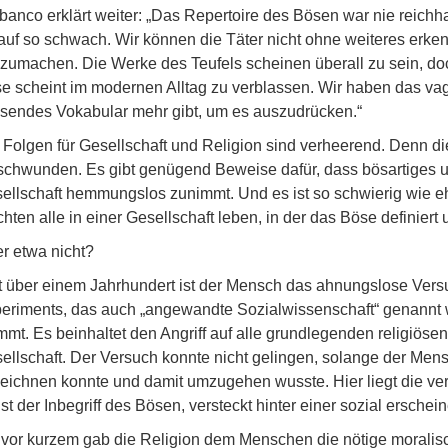
banco erklärt weiter: „Das Repertoire des Bösen war nie reichh
auf so schwach. Wir können die Täter nicht ohne weiteres erken
zumachen. Die Werke des Teufels scheinen überall zu sein, doc
e scheint im modernen Alltag zu verblassen. Wir haben das vag
sendes Vokabular mehr gibt, um es auszudrücken.“
 Folgen für Gesellschaft und Religion sind verheerend. Denn die 
schwunden. Es gibt genügend Beweise dafür, dass bösartiges un
ellschaft hemmungslos zunimmt. Und es ist so schwierig wie e
hten alle in einer Gesellschaft leben, in der das Böse definie
r etwa nicht?
t über einem Jahrhundert ist der Mensch das ahnungslose Vers
eriments, das auch „angewandte Sozialwissenschaft“ genannt wi
mmt. Es beinhaltet den Angriff auf alle grundlegenden religiös
ellschaft. Der Versuch konnte nicht gelingen, solange der Mens
eichnen konnte und damit umzugehen wusste. Hier liegt die ver
ist der Inbegriff des Bösen, versteckt hinter einer sozial ersch
 vor kurzem gab die Religion dem Menschen die nötige moralisch