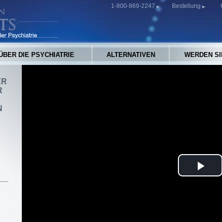
1-800-869-2247
Bestellung
ÜBER DIE PSYCHIATRIE
ALTERNATIVEN
WERDEN SI
ER
R
N
Pla
Vid