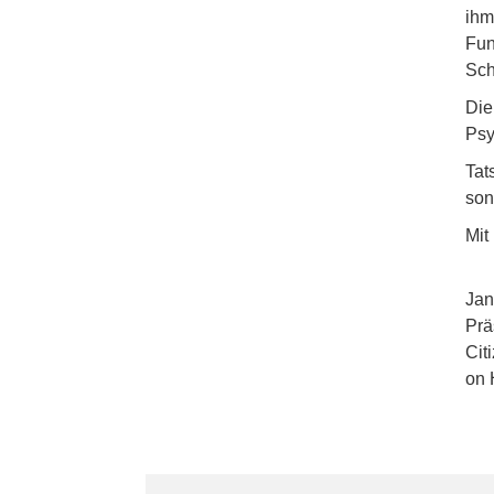
ihm
Fun
Sch
Die
Psy
Tat
son
Mit
Jan
Prä
Cit
on 