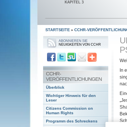
KAPITEL 3
STARTSEITE
»
CCHR-VERÖFFENTLICHUN
U
ABONNIEREN SIE
NEUIGKEITEN VON CCHR
P
Wel
In 
CCHR-
sin
VERÖFFENTLICHUNGEN
nac
Überblick
Ein
Wichtiger Hinweis für den
„Je
Leser
Sha
Citizens Commission on
Human Rights
Bek
Sch
Programm des Schreckens