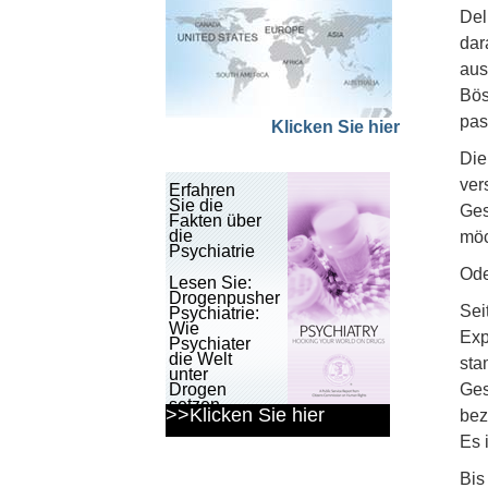
Del
dar
aus
Bös
pas
Klicken Sie hier
Die
ver
Erfahren
Sie die
Ges
Fakten über
die
möc
Psychiatrie
Ode
Lesen Sie:
Drogenpusher
Sei
Psychiatrie:
Wie
Exp
Psychiater
die Welt
sta
unter
Drogen
Ges
setzen
>>Klicken Sie hier
bez
Broschüre
Es 
herunterladen
Bis