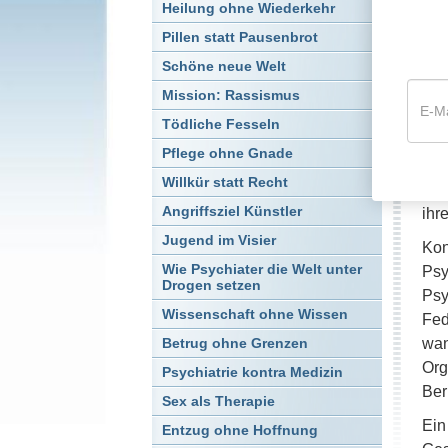
dich
Heilung ohne Wiederkehr
Im 
Pillen statt Pausenbrot
Sch
Schöne neue Welt
Kre
Mission: Rassismus
Die
Tödliche Fesseln
sel
Pflege ohne Gnade
die
Willkür statt Recht
die
Angriffsziel Künstler
ihr
Jugend im Visier
Kon
Wie Psychiater die Welt unter
Psy
Drogen setzen
Psy
Wissenschaft ohne Wissen
Fed
wan
Betrug ohne Grenzen
Org
Psychiatrie kontra Medizin
Ber
Sex als Therapie
Ein
Entzug ohne Hoffnung