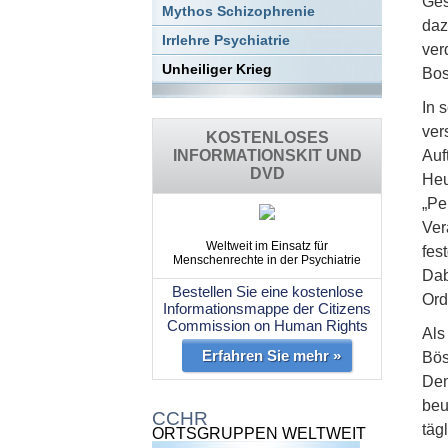
Ges
Mythos Schizophrenie
daz
Irrlehre Psychiatrie
ver
Unheiliger Krieg
Bos
In 
ver
KOSTENLOSES
INFORMATIONSKIT UND
Auf
DVD
Heu
„Pe
Ver
Weltweit im Einsatz für
fes
Menschenrechte in der Psychiatrie
Dab
Bestellen Sie eine kostenlose
Ord
Informationsmappe der Citizens
Commission on Human Rights
Als
Erfahren Sie mehr »
Bös
Dem
beu
CCHR
täg
ORTSGRUPPEN WELTWEIT