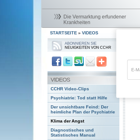
Die Vermarktung erfundener
Krankheiten
STARTSEITE
»
VIDEOS
D
ABONNIEREN SIE
NEUIGKEITEN VON CCHR
E
Der
ber
VIDEOS
sch
uns
CCHR Video-Clips
Ent
Psychiatrie: Tod statt Hilfe
Der unsichtbare Feind: Der
heimliche Plan der Psychiatrie
Klima der Angst
Diagnostisches und
Statistisches Manual