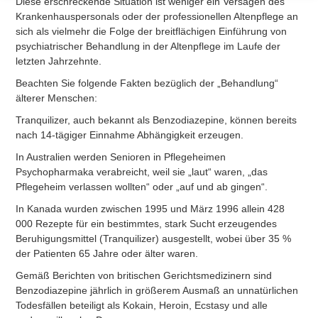
Diese erschreckende Situation ist weniger ein Versagen des
Krankenhauspersonals oder der professionellen Altenpflege an
sich als vielmehr die Folge der breitflächigen Einführung von
psychiatrischer Behandlung in der Altenpflege im Laufe der
letzten Jahrzehnte.
Beachten Sie folgende Fakten bezüglich der „Behandlung“
älterer Menschen:
Tranquilizer, auch bekannt als Benzodiazepine, können bereits
nach 14-tägiger Einnahme Abhängigkeit erzeugen.
In Australien werden Senioren in Pflegeheimen
Psychopharmaka verabreicht, weil sie „laut“ waren, „das
Pflegeheim verlassen wollten“ oder „auf und ab gingen“.
In Kanada wurden zwischen 1995 und März 1996 allein 428
000 Rezepte für ein bestimmtes, stark Sucht erzeugendes
Beruhigungsmittel (Tranquilizer) ausgestellt, wobei über 35 %
der Patienten 65 Jahre oder älter waren.
Gemäß Berichten von britischen Gerichtsmedizinern sind
Benzodiazepine jährlich in größerem Ausmaß an unnatürlichen
Todesfällen beteiligt als Kokain, Heroin, Ecstasy und alle