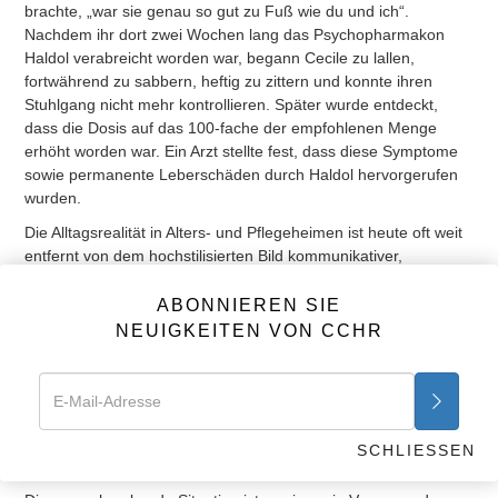
brachte, „war sie genau so gut zu Fuß wie du und ich“.
Nachdem ihr dort zwei Wochen lang das Psychopharmakon
Haldol verabreicht worden war, begann Cecile zu lallen,
fortwährend zu sabbern, heftig zu zittern und konnte ihren
Stuhlgang nicht mehr kontrollieren. Später wurde entdeckt,
dass die Dosis auf das 100-fache der empfohlenen Menge
erhöht worden war. Ein Arzt stellte fest, dass diese Symptome
sowie permanente Leberschäden durch Haldol hervorgerufen
wurden.
Die Alltagsrealität in Alters- und Pflegeheimen ist heute oft weit
entfernt von dem hochstilisierten Bild kommunikativer,
lebendiger und interessierter älterer Bewohner, die in einer
idyllischen Umgebung leben. Weit häufiger erwecken die
ABONNIEREN SIE
Heiminsassen einen unterwürfigen, stillen und abwesenden
NEUIGKEITEN VON CCHR
Eindruck; umgeben von einer Aura der Leblosigkeit starren sie
manchmal nur leer vor sich hin oder wirken introvertiert und
zurückgezogen. Außer durch Psychopharmaka kann dieser
Zustand auch durch Elektrokrampftherapie (EKT) oder einfach
durch die Androhung schmerzhafter und erniedrigender
SCHLIESSEN
Fixierung bewirkt werden.