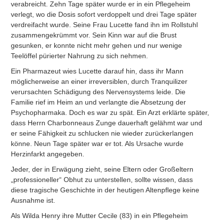
verabreicht. Zehn Tage später wurde er in ein Pflegeheim
verlegt, wo die Dosis sofort verdoppelt und drei Tage später
verdreifacht wurde. Seine Frau Lucette fand ihn im Rollstuhl
zusammengekrümmt vor. Sein Kinn war auf die Brust
gesunken, er konnte nicht mehr gehen und nur wenige
Teelöffel pürierter Nahrung zu sich nehmen.
Ein Pharmazeut wies Lucette darauf hin, dass ihr Mann
möglicherweise an einer irreversiblen, durch Tranquilizer
verursachten Schädigung des Nervensystems leide. Die
Familie rief im Heim an und verlangte die Absetzung der
Psychopharmaka. Doch es war zu spät. Ein Arzt erklärte später,
dass Herrn Charbonneaus Zunge dauerhaft gelähmt war und
er seine Fähigkeit zu schlucken nie wieder zurückerlangen
könne. Neun Tage später war er tot. Als Ursache wurde
Herzinfarkt angegeben.
Jeder, der in Erwägung zieht, seine Eltern oder Großeltern
„professioneller“ Obhut zu unterstellen, sollte wissen, dass
diese tragische Geschichte in der heutigen Altenpflege keine
Ausnahme ist.
Als Wilda Henry ihre Mutter Cecile (83) in ein Pflegeheim