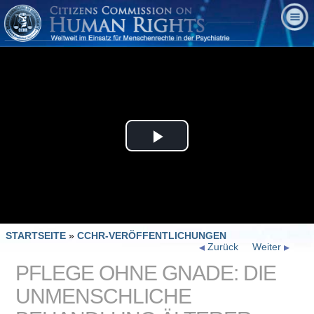
Play
Video
STARTSEITE
»
CCHR-VERÖFFENTLICHUNGEN
Zurück
Weiter
PFLEGE OHNE GNADE: DIE
UNMENSCHLICHE