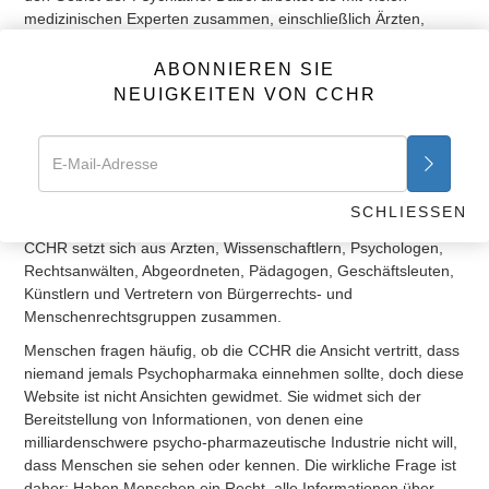
medizinischen Experten zusammen, einschließlich Ärzten,
Wissenschaftlern, Krankenschwestern. Sie arbeitet auch mit
den wenigen Psychiatern zusammen, die gegen das biologisch-
ABONNIEREN SIE
pharmazeutische „Krankheits“-Modell Stellung bezogen haben,
NEUIGKEITEN VON CCHR
das fortwährend von der psychiatrisch-pharmazeutischen
Industrie beworben wird, um Psychopharmaka zu verkaufen.
Sie ist eine unpolitische, nichtreligiöse, gemeinnützige
Organisation, die einzig dem Zweck gewidmet ist, Missbräuche
im psychiatrischen System zu beenden und Schutzmaßnahmen
SCHLIESSEN
für Patienten und Verbraucher zu erwirken. Der Beirat der
CCHR setzt sich aus Ärzten, Wissenschaftlern, Psychologen,
Rechtsanwälten, Abgeordneten, Pädagogen, Geschäftsleuten,
Künstlern und Vertretern von Bürgerrechts- und
Menschenrechtsgruppen zusammen.
Menschen fragen häufig, ob die CCHR die Ansicht vertritt, dass
niemand jemals Psychopharmaka einnehmen sollte, doch diese
Website ist nicht Ansichten gewidmet. Sie widmet sich der
Bereitstellung von Informationen, von denen eine
milliardenschwere psycho-pharmazeutische Industrie nicht will,
dass Menschen sie sehen oder kennen. Die wirkliche Frage ist
daher: Haben Menschen ein Recht, alle Informationen über