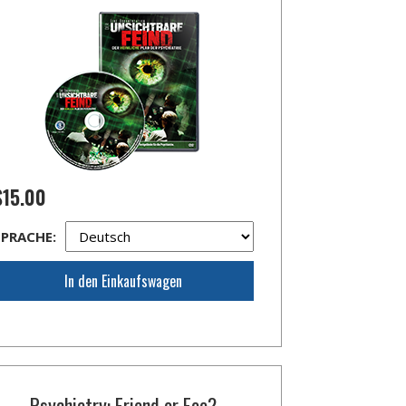
$15.00
SPRACHE:
In den Einkaufswagen
Psychiatry: Friend or Foe?