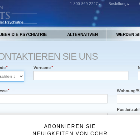
1-800-869-2247
Bestellung
ÜBER DIE PSYCHIATRIE
ALTERNATIVEN
WERDEN SI
ONTAKTIEREN SIE UNS
ede
Vorname
esse
Wohnung
/
S
Postleitzahl
ABONNIEREN SIE
desland/Kanton
Land
NEUIGKEITEN VON CCHR