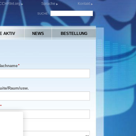
CCHRInt.org
Sprache
Kontakt
SUCHE
E AKTIV
NEWS
BESTELLUNG
Nachname
uite
/
Raum
/
usw.