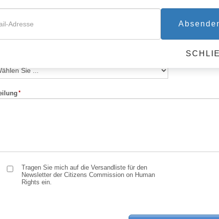
ail-Adresse
Telefonnu
Absende
SCHLI
 haben Sie von uns erfahren?
eilung
Tragen Sie mich auf die Versandliste für den
Newsletter der Citizens Commission on Human
Rights ein.