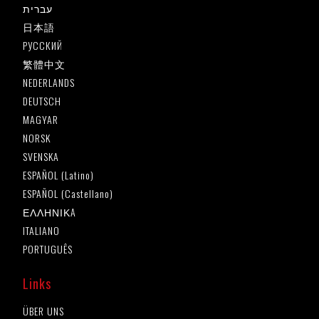
עברית
日本語
РУССКИЙ
繁體中文
NEDERLANDS
DEUTSCH
MAGYAR
NORSK
SVENSKA
ESPAÑOL (Latino)
ESPAÑOL (Castellano)
ΕΛΛΗΝΙΚA
ITALIANO
PORTUGUÊS
Links
ÜBER UNS