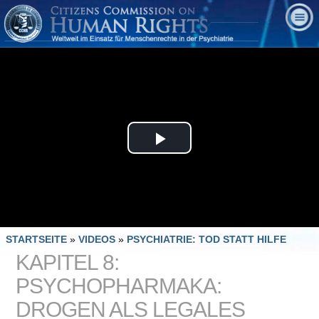
Play
Video
STARTSEITE
»
VIDEOS
»
PSYCHIATRIE: TOD STATT HILFE
KAPITEL 8:
PSYCHOPHARMAKA:
DROGEN ALS LEGALES