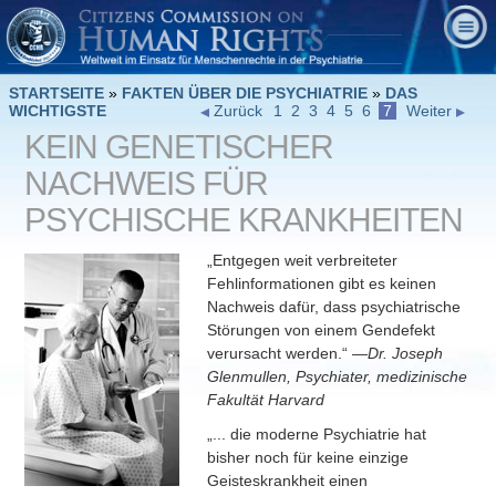
STARTSEITE
»
FAKTEN ÜBER DIE PSYCHIATRIE
»
DAS
WICHTIGSTE
Zurück
1
2
3
4
5
6
7
Weiter
KEIN GENETISCHER
NACHWEIS FÜR
PSYCHISCHE KRANKHEITEN
„Entgegen weit verbreiteter
Fehlinformationen gibt es keinen
Nachweis dafür, dass psychiatrische
Störungen von einem Gendefekt
verursacht werden.“
—Dr. Joseph
Glenmullen, Psychiater, medizinische
Fakultät Harvard
„... die moderne Psychiatrie hat
bisher noch für keine einzige
Geisteskrankheit einen