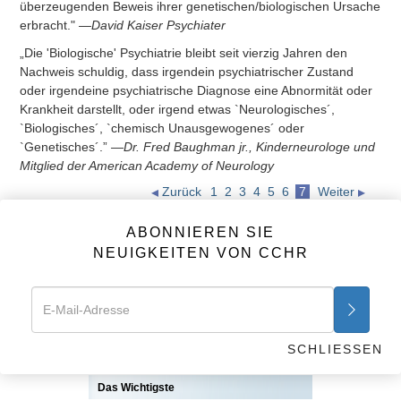
überzeugenden Beweis ihrer genetischen/biologischen Ursache
erbracht."
—David Kaiser Psychiater
„Die 'Biologische' Psychiatrie bleibt seit vierzig Jahren den
Nachweis schuldig, dass irgendein psychiatrischer Zustand
oder irgendeine psychiatrische Diagnose eine Abnormität oder
Krankheit darstellt, oder irgend etwas `Neurologisches´,
`Biologisches´, `chemisch Unausgewogenes´ oder
`Genetisches´.”
—Dr. Fred Baughman jr., Kinderneurologe und
Mitglied der American Academy of Neurology
Zurück
1
2
3
4
5
6
7
Weiter
CCHR-Veröffentlichungen
ABONNIEREN SIE
NEUIGKEITEN VON CCHR
ABONNIEREN SIE
NEUIGKEITEN VON CCHR
FAKTEN ÜBER DIE
SCHLIESSEN
PSYCHIATRIE
Das Wichtigste