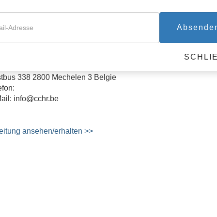
Absende
ITIZENS COMMISSION ON HUMA
BELGISCH COMITE VOOR DE RE
SCHLI
tbus 338 2800 Mechelen 3 Belgie
efon:
ail: info@cchr.be
eitung ansehen/erhalten >>