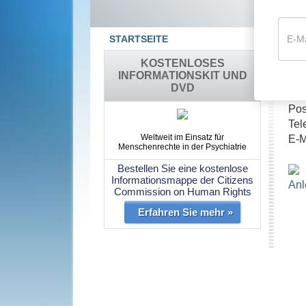
STARTSEITE
C
KOSTENLOSES
INFORMATIONSKIT UND
(
DVD
Pos
Tel
Weltweit im Einsatz für
E-M
Menschenrechte in der Psychiatrie
Bestellen Sie eine kostenlose
Informationsmappe der Citizens
Anl
Commission on Human Rights
Erfahren Sie mehr »