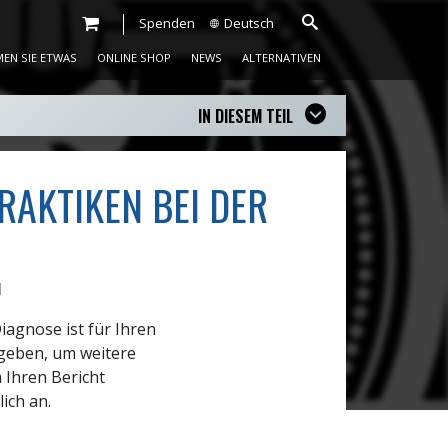
Spenden
Deutsch
EN SIE ETWAS
ONLINE SHOP
NEWS
ALTERNATIVEN
IN DIESEM TEIL
AKTIKEN BEI DER
H
iagnose ist für Ihren
rgeben, um weitere
m Ihren Bericht
ich an.